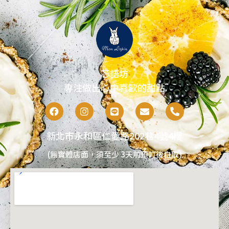
芯語坊
專注做出心中喜歡的甜點
新北市永和區仁愛路202巷4號4樓
(無實體店面，須至少 3天前預訂後自取)