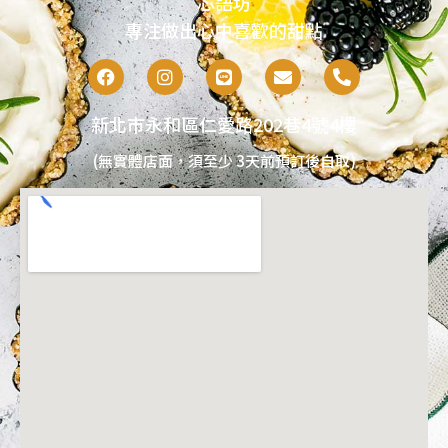
芯語坊
專注做出心中喜歡的甜點
新北市永和區仁愛路202巷4號4樓
(無實體店面，須至少 3天前預訂後自取)