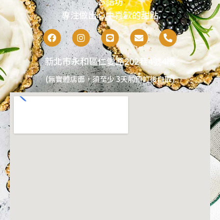
芯語坊
專注做出心中喜歡的甜點
新北市永和區仁愛路202巷4號4樓
(無實體店面，須至少 3天前預訂後自取)