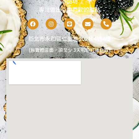
芯語坊
專注做出心中喜歡的甜點
新北市永和區仁愛路202巷4號4樓
(無實體店面，須至少 3天前預訂後自取)